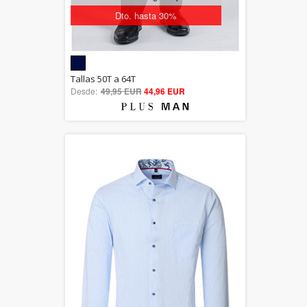
Dto. hasta 30%
5.00
Tallas 50T a 64T
Desde:
49,95 EUR
out of 5
44,96 EUR