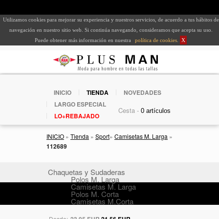
Utilizamos cookies para mejorar su experiencia y nuestros servicios, de acuerdo a tus hábitos de
navegación en nuestro sitio web. Si continúa navegando, consideramos que acepta su uso.
Puede obtener más información en nuestra
política de cookies
.
X
INICIO
TIENDA
NOVEDADES
LARGO ESPECIAL
Cesta -
LO+REBAJADO
INICIO
»
Tienda
»
Sport
»
Camisetas M. Larga
»
112689
Chaquetas y Sudaderas
Polos M. Larga
Camisetas M. Larga
Polos M. Corta
Camisetas M.Corta
Desde:
23,95 EUR
21,56 EUR