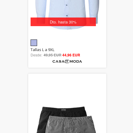
Dto. hasta 30%
5.00
Tallas L a 9XL
Desde:
49,95 EUR
out of 5
44,96 EUR