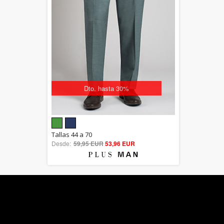
Dto. hasta 30%
5.00
Tallas 44 a 70
Desde:
59,95 EUR
out of 5
53,96 EUR