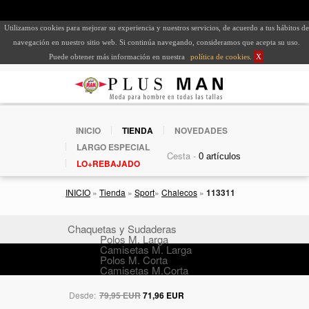
Utilizamos cookies para mejorar su experiencia y nuestros servicios, de acuerdo a tus hábitos de
navegación en nuestro sitio web. Si continúa navegando, consideramos que acepta su uso.
Puede obtener más información en nuestra
política de cookies
.
X
INICIO
TIENDA
NOVEDADES
LARGO ESPECIAL
Cesta -
LO+REBAJADO
INICIO
»
Tienda
»
Sport
»
Chalecos
»
113311
Chaquetas y Sudaderas
Polos M. Larga
Camisetas M. Larga
Polos M. Corta
Camisetas M.Corta
Desde:
79,95 EUR
71,96 EUR