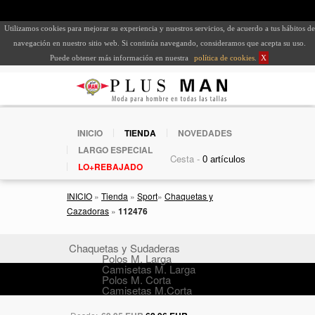
Utilizamos cookies para mejorar su experiencia y nuestros servicios, de acuerdo a tus hábitos de
navegación en nuestro sitio web. Si continúa navegando, consideramos que acepta su uso.
Puede obtener más información en nuestra
política de cookies
.
X
INICIO
TIENDA
NOVEDADES
LARGO ESPECIAL
Cesta -
LO+REBAJADO
INICIO
»
Tienda
»
Sport
»
Chaquetas y
Cazadoras
»
112476
Chaquetas y Sudaderas
Polos M. Larga
Camisetas M. Larga
Polos M. Corta
Camisetas M.Corta