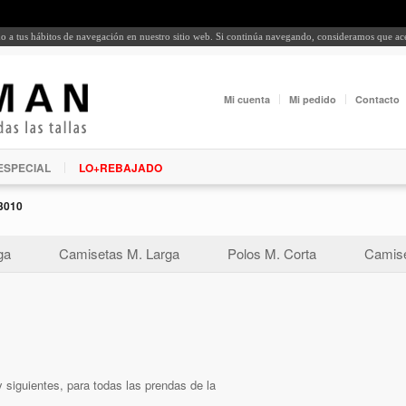
rdo a tus hábitos de navegación en nuestro sitio web. Si continúa navegando, consideramos que a
Mi cuenta
Mi pedido
Contacto
ESPECIAL
LO+REBAJADO
3010
ga
Camisetas M. Larga
Polos M. Corta
Camise
 siguientes, para todas las prendas de la