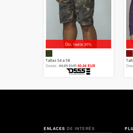
Dto. hasta 30%
5.00
Tallas 54 a 58
Tall
Desde:
44,95 EUR
out of 5
40,46 EUR
Des
ENLACES
DE INTERÉS
PL