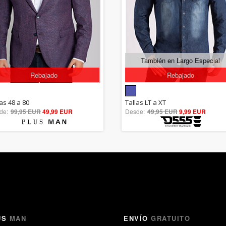
También en Largo Especial
Rebajado
Rebajado
5.00
5.00
as 48 a 80
Tallas LT a XT
de:
99,95 EUR
out of 5
49,99 EUR
Desde:
49,95 EUR
out of 5
9,99 EUR
US
MAN
ENVÍO
GRATUITO