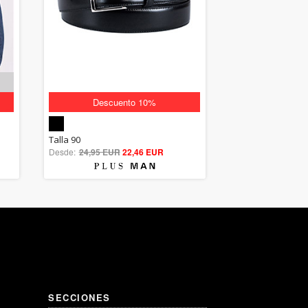
Descuento 10%
5.00
Talla 90
Desde:
24,95 EUR
out of 5
22,46 EUR
SECCIONES