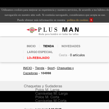
Utilizamos cookies para mejorar su experiencia y nuestros servicios, de acuerdo a tus hábitos de
navegación en nuestro sitio web. Si continúa navegando, consideramos que acepta su uso.
Puede obtener más información en nuestra
política de cookies
.
X
INICIO
TIENDA
NOVEDADES
LARGO ESPECIAL
Cesta -
LO+REBAJADO
INICIO
»
Tienda
»
Sport
»
Chaquetas y
Cazadoras
»
104998
Chaquetas y Sudaderas
Polos M. Larga
Camisetas M. Larga
Polos M. Corta
Camisetas M.Corta