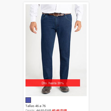
Dto. hasta 30%
5.00
Tallas 46 a 76
Desde:
44,95 EUR
out of 5
40,46 EUR