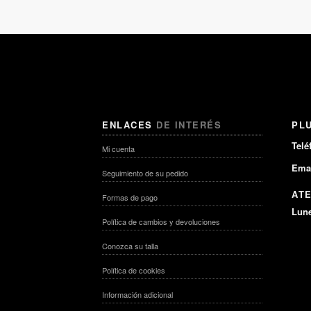
ENLACES
DE INTERÉS
PL
Telé
Mi cuenta
Emai
Seguimiento de su pedido
AT
Formas de pago
Lune
Política de cambios y devoluciones
Conozca su talla
Política de cookies
Información adicional