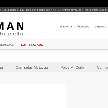
rdo a tus hábitos de navegación en nuestro sitio web. Si continúa navegando, consideramos que a
Mi cuenta
Mi pedido
Contacto
ESPECIAL
LO+REBAJADO
ga
Camisetas M. Larga
Polos M. Corta
Camise