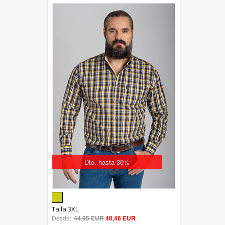
Dto. hasta 30%
5.00
Talla 3XL
Desde:
44,95 EUR
out of 5
40,46 EUR