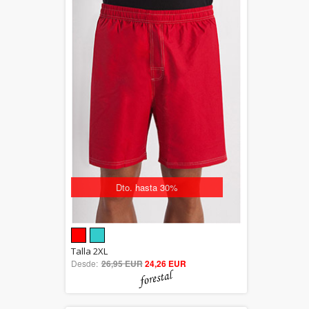
Dto. hasta 30%
5.00
Talla 2XL
Desde:
26,95 EUR
out of 5
24,26 EUR