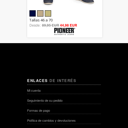
5.00
Tallas 46 a 70
Desde:
89,95 EUR
out of 5
44,98 EUR
ENLACES
DE INTERÉS
Mi cuenta
Seguimiento de su pedido
Formas de pago
Política de cambios y devoluciones