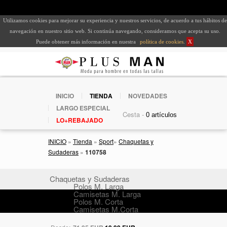
Utilizamos cookies para mejorar su experiencia y nuestros servicios, de acuerdo a tus hábitos de
navegación en nuestro sitio web. Si continúa navegando, consideramos que acepta su uso.
Puede obtener más información en nuestra
política de cookies
.
X
INICIO
TIENDA
NOVEDADES
LARGO ESPECIAL
Cesta -
LO+REBAJADO
INICIO
»
Tienda
»
Sport
»
Chaquetas y
Sudaderas
»
110758
Chaquetas y Sudaderas
Polos M. Larga
Camisetas M. Larga
Polos M. Corta
Camisetas M.Corta