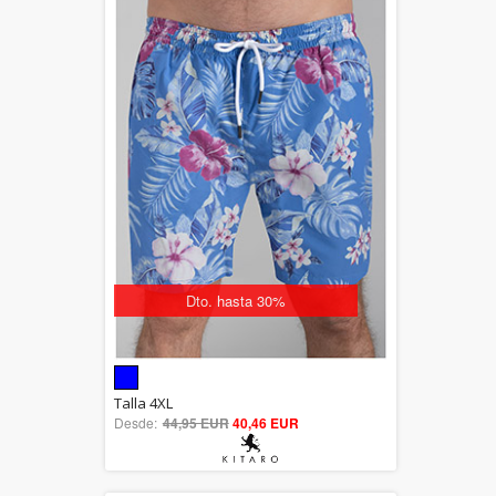
Dto. hasta 30%
5.00
Talla 4XL
Desde:
44,95 EUR
out of 5
40,46 EUR