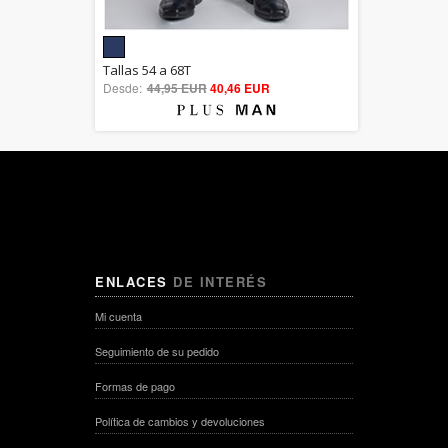
5.00
Tallas 54 a 68T
Desde:
44,95 EUR
out of 5
40,46 EUR
ENLACES
DE INTERÉS
Mi cuenta
Seguimiento de su pedido
Formas de pago
Política de cambios y devoluciones