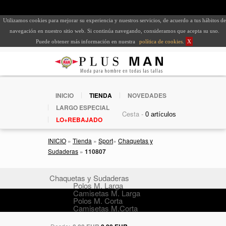
Utilizamos cookies para mejorar su experiencia y nuestros servicios, de acuerdo a tus hábitos de
navegación en nuestro sitio web. Si continúa navegando, consideramos que acepta su uso.
Puede obtener más información en nuestra
política de cookies
.
X
INICIO
TIENDA
NOVEDADES
LARGO ESPECIAL
Cesta -
LO+REBAJADO
INICIO
»
Tienda
»
Sport
»
Chaquetas y
Sudaderas
»
110807
Chaquetas y Sudaderas
Polos M. Larga
Camisetas M. Larga
Polos M. Corta
Camisetas M.Corta