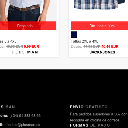
Rebajado
Dto. hasta 30%
5.00
5.00
as L a 4XL
Tallas 2XL a 4XL
de:
49,95 EUR
out of 5
9,99 EUR
Desde:
44,95 EUR
out of 5
40,46 EUR
US
MAN
ENVÍO
GRATUITO
Para pedidos superiores a 50€ con
fono:
(+34) 91 883 68 66
recogida en oficina de correos.
l:
clientes@plusman.es
FORMAS
DE PAGO