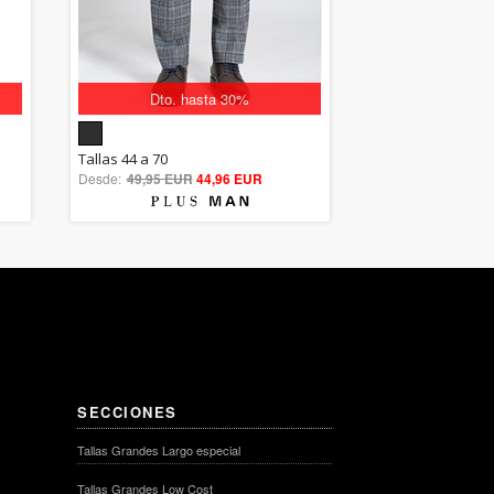
Dto. hasta 30%
5.00
Tallas 44 a 70
Desde:
49,95 EUR
out of 5
44,96 EUR
SECCIONES
Tallas Grandes Largo especial
Tallas Grandes Low Cost