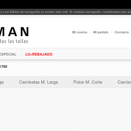
rdo a tus hábitos de navegación en nuestro sitio web. Si continúa navegando, consideramos que a
Mi cuenta
Mi pedido
Contacto
ESPECIAL
LO+REBAJADO
1780
ga
Camisetas M. Larga
Polos M. Corta
Camise