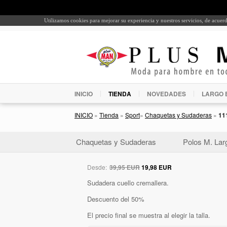
Utilizamos cookies para mejorar su experiencia y nuestros servicios, de acue
INICIO
TIENDA
NOVEDADES
LARGO 
INICIO
»
Tienda
»
Sport
»
Chaquetas y Sudaderas
»
11
Chaquetas y Sudaderas
Polos M. Lar
Desde:
39,95 EUR
19,98 EUR
Sudadera cuello cremallera.
Descuento del 50%
El precio final se muestra al elegir la talla.