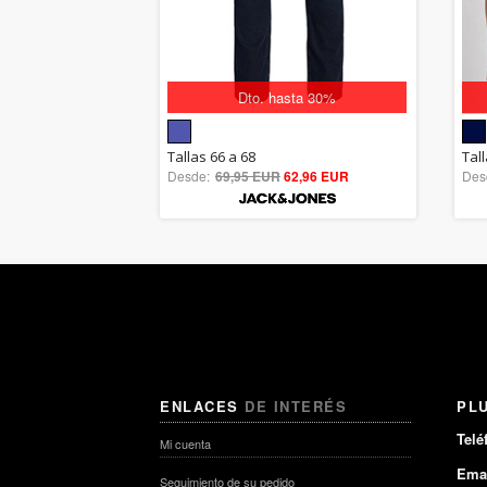
Dto. hasta 30%
5.00
Tallas 66 a 68
Tall
Desde:
69,95 EUR
out of 5
62,96 EUR
Des
ENLACES
DE INTERÉS
PL
Telé
Mi cuenta
Emai
Seguimiento de su pedido