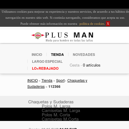
Utilizamos cookies para mejorar su experiencia y nuestros servicios, de acuerdo a tus hábitos de
navegación en nuestro sitio web. Si continúa navegando, consideramos que acepta su uso.
Puede obtener más información en nuestra
política de cookies
.
X
INICIO
TIENDA
NOVEDADES
LARGO ESPECIAL
Cesta -
LO+REBAJADO
INICIO
»
Tienda
»
Sport
»
Chaquetas y
Sudaderas
»
112366
Chaquetas y Sudaderas
Polos M. Larga
Camisetas M. Larga
Polos M. Corta
Camisetas M.Corta