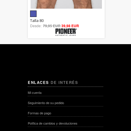
5.00
Talla 80
Desde:
79,95 EUR
out of 5
39,98 EUR
ENLACES
DE INTERÉS
Mi cuenta
Seguimiento de su pedido
Formas de pago
Política de cambios y devoluciones