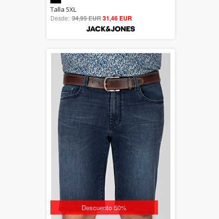
5.00
Talla 5XL
Desde:
34,95 EUR
out of 5
31,46 EUR
Descuento 50%