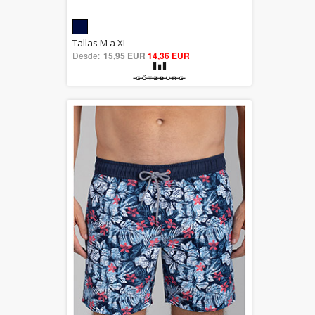
5.00
Tallas M a XL
Desde:
15,95 EUR
out of 5
14,36 EUR