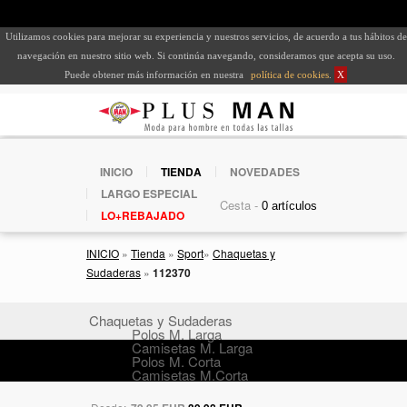
Utilizamos cookies para mejorar su experiencia y nuestros servicios, de acuerdo a tus hábitos de
navegación en nuestro sitio web. Si continúa navegando, consideramos que acepta su uso.
Puede obtener más información en nuestra
política de cookies
.
X
INICIO
TIENDA
NOVEDADES
LARGO ESPECIAL
Cesta -
LO+REBAJADO
INICIO
»
Tienda
»
Sport
»
Chaquetas y
Sudaderas
»
112370
Chaquetas y Sudaderas
Polos M. Larga
Camisetas M. Larga
Polos M. Corta
Camisetas M.Corta