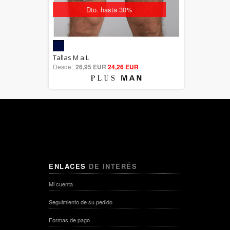
Dto. hasta 30%
5.00
Tallas M a L
Desde:
26,95 EUR
out of 5
24,26 EUR
ENLACES
DE INTERÉS
Mi cuenta
Seguimiento de su pedido
Formas de pago