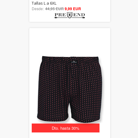
5.00
Tallas L a 6XL
Desde:
44,95 EUR
out of 5
9,99 EUR
Dto. hasta 30%