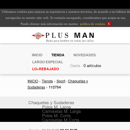
Utilizamos cookies para mejorar su experiencia y nuestros servicios, de acuerdo a tus hábitos de
navegación en nuestro sitio web. Si continúa navegando, consideramos que acepta su uso.
Puede obtener más información en nuestra
política de cookies
.
X
INICIO
TIENDA
NOVEDADES
LARGO ESPECIAL
Cesta -
LO+REBAJADO
INICIO
»
Tienda
»
Sport
»
Chaquetas y
Sudaderas
»
112754
Chaquetas y Sudaderas
Polos M. Larga
Camisetas M. Larga
Polos M. Corta
Camisetas M.Corta