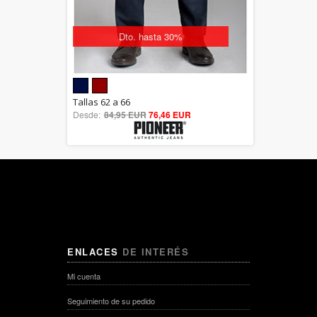
Dto. hasta 30%
5.00
Tallas 62 a 66
Desde:
84,95 EUR
out of 5
76,46 EUR
ENLACES
DE INTERÉS
Mi cuenta
Seguimiento de su pedido