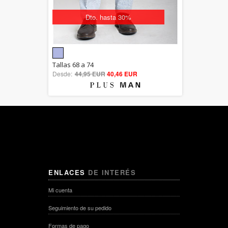
Dto. hasta 30%
5.00
Tallas 68 a 74
Desde:
44,95 EUR
out of 5
40,46 EUR
ENLACES
DE INTERÉS
Mi cuenta
Seguimiento de su pedido
Formas de pago