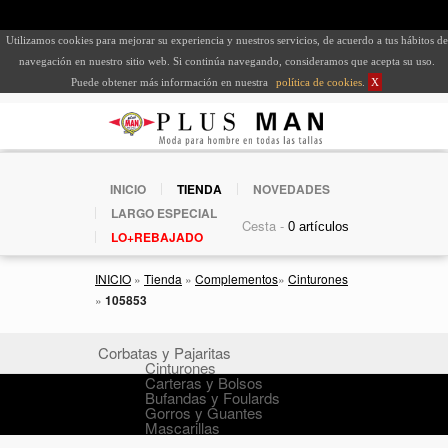
Utilizamos cookies para mejorar su experiencia y nuestros servicios, de acuerdo a tus hábitos de
navegación en nuestro sitio web. Si continúa navegando, consideramos que acepta su uso.
Puede obtener más información en nuestra
política de cookies
.
X
INICIO
TIENDA
NOVEDADES
LARGO ESPECIAL
Cesta -
LO+REBAJADO
INICIO
»
Tienda
»
Complementos
»
Cinturones
»
105853
Corbatas y Pajaritas
Cinturones
Carteras y Bolsos
Bufandas y Foulards
Gorros y Guantes
Mascarillas