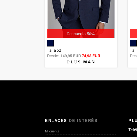
Descuento 50%
5.00
Talla 52
Tall
Desde:
149,95 EUR
out of 5
74,98 EUR
Des
ENLACES
DE INTERÉS
PL
Telé
Mi cuenta