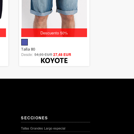
Descuento 50%
5.00
Talla 80
Desde:
54,95 EUR
out of 5
27,48 EUR
SECCIONES
Tallas Grandes Largo especial