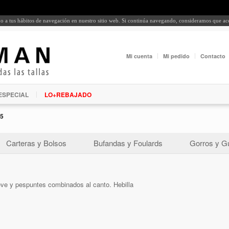
rdo a tus hábitos de navegación en nuestro sitio web. Si continúa navegando, consideramos que a
Mi cuenta
Mi pedido
Contacto
ESPECIAL
LO+REBAJADO
5
Carteras y Bolsos
Bufandas y Foulards
Gorros y G
ieve y pespuntes combinados al canto. Hebilla