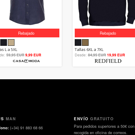
Rebajado
Rebajado
5.00
5.00
as L a 5XL
Tallas 6XL a 7XL
de:
59,95 EUR
out of 5
9,99 EUR
Desde:
84,95 EUR
out of 5
19,99 EUR
US
MAN
ENVÍO
GRATUITO
Para pedidos superiores a 50€ con
fono:
(+34) 91 883 68 66
recogida en oficina de correos.