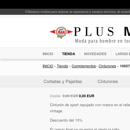
Utilizamos cookies para mejorar su experiencia y nuestros servicios, de acue
INICIO
TIENDA
NOVEDADES
LARGO 
INICIO
»
Tienda
»
Complementos
»
Cinturones
»
10657
Corbatas y Pajaritas
Cinturones
Desde:
0,00 EUR
0,00 EUR
Cinturón de sport repujado con marca en el rel
vintage.
Descuento del 10%
El precio final se muestra al elegir la talla.