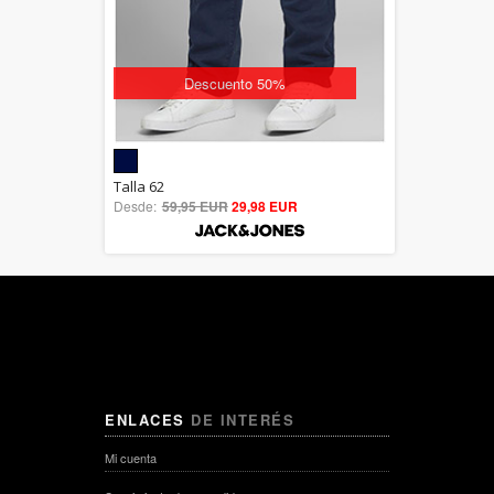
Descuento 50%
5.00
Talla 62
Desde:
59,95 EUR
out of 5
29,98 EUR
ENLACES
DE INTERÉS
Mi cuenta