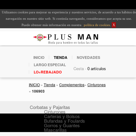
Utilizamos cookies para mejorar su experiencia y nuestros servicios, de acuerdo a tus hábitos de
navegación en nuestro sitio web. Si continúa navegando, consideramos que acepta su uso.
Puede obtener más información en nuestra
política de cookies
.
X
INICIO
TIENDA
NOVEDADES
LARGO ESPECIAL
Cesta -
LO+REBAJADO
INICIO
»
Tienda
»
Complementos
»
Cinturones
»
106903
Corbatas y Pajaritas
Cinturones
Carteras y Bolsos
Bufandas y Foulards
Gorros y Guantes
Mascarillas