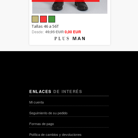
5.00
Tallas 46 a 56T
Desde:
49,95 EUR
out of 5
0,00 EUR
ENLACES
DE INTERÉS
Mi cuenta
Seguimiento de su pedido
Formas de pago
Política de cambios y devoluciones