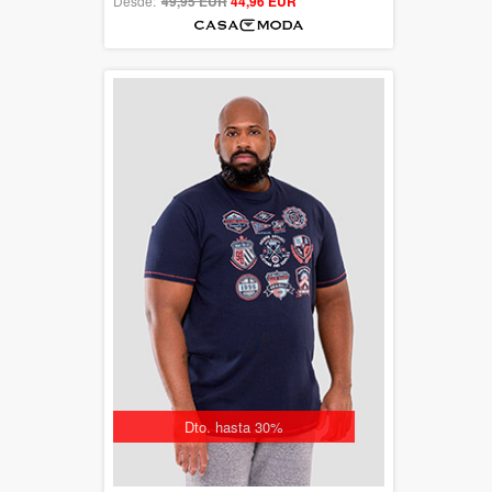
Desde:
49,95 EUR
out of 5
44,96 EUR
Dto. hasta 30%