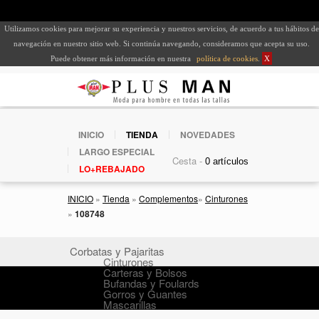
Utilizamos cookies para mejorar su experiencia y nuestros servicios, de acuerdo a tus hábitos de
navegación en nuestro sitio web. Si continúa navegando, consideramos que acepta su uso.
Puede obtener más información en nuestra
política de cookies
.
X
INICIO
TIENDA
NOVEDADES
LARGO ESPECIAL
Cesta -
LO+REBAJADO
INICIO
»
Tienda
»
Complementos
»
Cinturones
»
108748
Corbatas y Pajaritas
Cinturones
Carteras y Bolsos
Bufandas y Foulards
Gorros y Guantes
Mascarillas