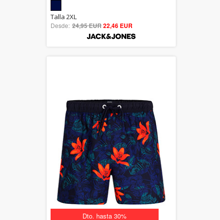
5.00
Talla 2XL
Desde:
24,95 EUR
out of 5
22,46 EUR
Dto. hasta 30%