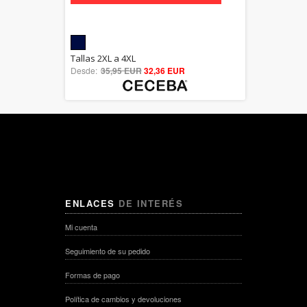
5.00
Tallas 2XL a 4XL
Desde:
35,95 EUR
out of 5
32,36 EUR
ENLACES
DE INTERÉS
Mi cuenta
Seguimiento de su pedido
Formas de pago
Política de cambios y devoluciones