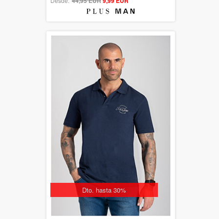
Desde:
44,95 EUR
out of 5
9,99 EUR
Dto. hasta 30%