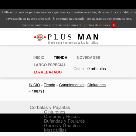
Utilizamos cookies para mejorar su experiencia y nuestros servicios, de acuerdo a tus hábitos de
navegación en nuestro sitio web. Si continúa navegando, consideramos que acepta su uso.
Puede obtener más información en nuestra
política de cookies
.
X
INICIO
TIENDA
NOVEDADES
LARGO ESPECIAL
Cesta -
LO+REBAJADO
INICIO
»
Tienda
»
Complementos
»
Cinturones
»
108791
Corbatas y Pajaritas
Cinturones
Carteras y Bolsos
Bufandas y Foulards
Gorros y Guantes
Mascarillas