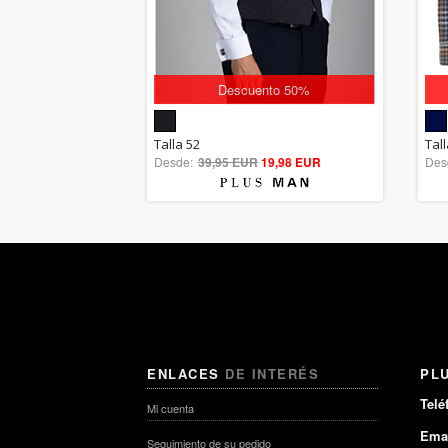
Descuento 50%
5.00
Talla 52
Tal
Desde:
39,95 EUR
out of 5
19,98 EUR
Des
ENLACES
DE INTERÉS
PL
Telé
Mi cuenta
Emai
Seguimiento de su pedido