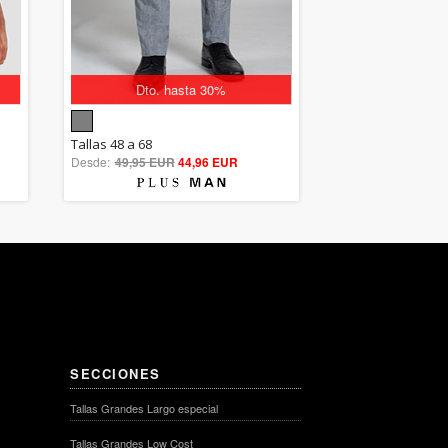
Dto. hasta 30%
5.00
Tallas 48 a 68
Desde:
49,95 EUR
out of 5
44,96 EUR
SECCIONES
Tallas Grandes Largo especial
Tallas Grandes Low Cost