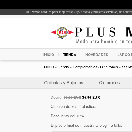
Utilizamos cookies para mejorar su experiencia y nuestros servicios, de acue
INICIO
TIENDA
NOVEDADES
LARGO 
INICIO
»
Tienda
»
Complementos
»
Cinturones
»
11162
Corbatas y Pajaritas
Cinturones
Desde:
39,95 EUR
35,96 EUR
Cinturón de vestir elástico.
Descuento del 10%
El precio final se muestra al elegir la talla.