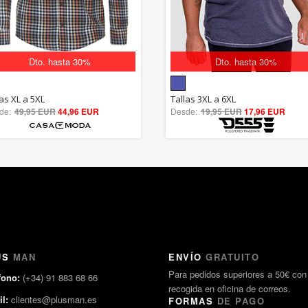
Dto. hasta 30%
Dto. hasta 30%
5.00
5.00
las XL a 5XL
Tallas 3XL a 6XL
de:
49,95 EUR
out of 5
44,96 EUR
Desde:
19,95 EUR
out of 5
17,96 EUR
US
MAN
ENVÍO
GRATUITO
Para pedidos superiores a 50€ con
fono:
(+34) 91 883 68 66
recogida en oficina de correos.
l:
clientes@plusman.es
FORMAS
DE PAGO