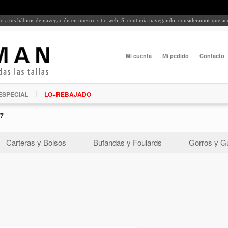
rdo a tus hábitos de navegación en nuestro sitio web. Si continúa navegando, consideramos que a
Mi cuenta
Mi pedido
Contacto
ESPECIAL
LO+REBAJADO
7
Carteras y Bolsos
Bufandas y Foulards
Gorros y G