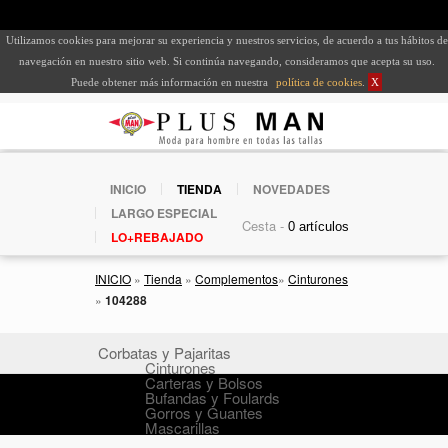
Utilizamos cookies para mejorar su experiencia y nuestros servicios, de acuerdo a tus hábitos de
navegación en nuestro sitio web. Si continúa navegando, consideramos que acepta su uso.
Puede obtener más información en nuestra
política de cookies
.
X
INICIO
TIENDA
NOVEDADES
LARGO ESPECIAL
Cesta -
LO+REBAJADO
INICIO
»
Tienda
»
Complementos
»
Cinturones
»
104288
Corbatas y Pajaritas
Cinturones
Carteras y Bolsos
Bufandas y Foulards
Gorros y Guantes
Mascarillas