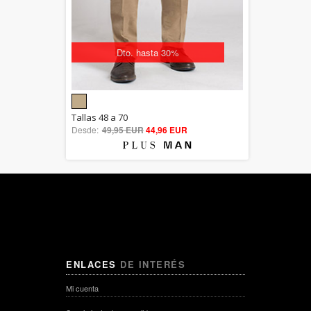
Dto. hasta 30%
5.00
Tallas 48 a 70
Desde:
49,95 EUR
out of 5
44,96 EUR
ENLACES
DE INTERÉS
Mi cuenta