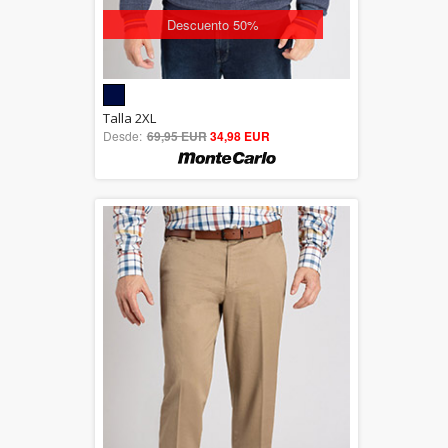
Descuento 50%
5.00
Talla 2XL
Desde:
69,95 EUR
out of 5
34,98 EUR