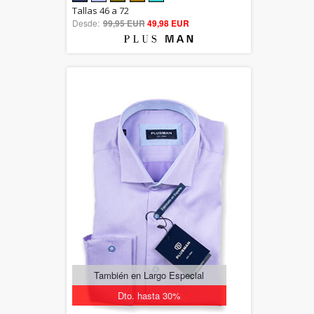
5.00
Tallas 46 a 72
Desde:
99,95 EUR
out of 5
49,98 EUR
También en Largo Especial
Dto. hasta 30%