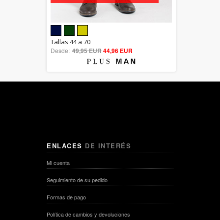
5.00
Tallas 44 a 70
Desde:
49,95 EUR
out of 5
44,96 EUR
ENLACES
DE INTERÉS
Mi cuenta
Seguimiento de su pedido
Formas de pago
Política de cambios y devoluciones