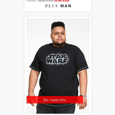
Desde:
39,95 EUR
out of 5
35,96 EUR
Dto. hasta 30%