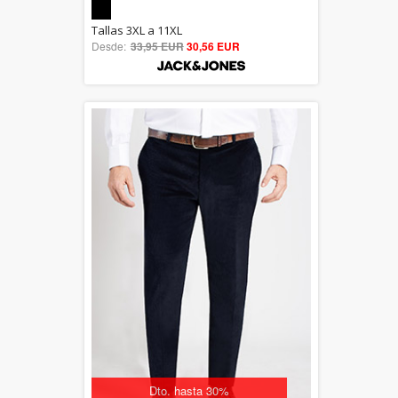
5.00
Tallas 3XL a 11XL
Desde:
33,95 EUR
out of 5
30,56 EUR
Dto. hasta 30%