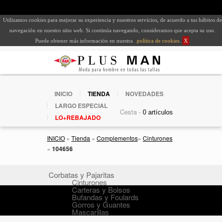
Utilizamos cookies para mejorar su experiencia y nuestros servicios, de acuerdo a tus hábitos de
navegación en nuestro sitio web. Si continúa navegando, consideramos que acepta su uso.
Puede obtener más información en nuestra
política de cookies
.
X
INICIO
TIENDA
NOVEDADES
LARGO ESPECIAL
Cesta -
LO+REBAJADO
INICIO
»
Tienda
»
Complementos
»
Cinturones
»
104656
Corbatas y Pajaritas
Cinturones
Carteras y Bolsos
Bufandas y Foulards
Gorros y Guantes
Mascarillas