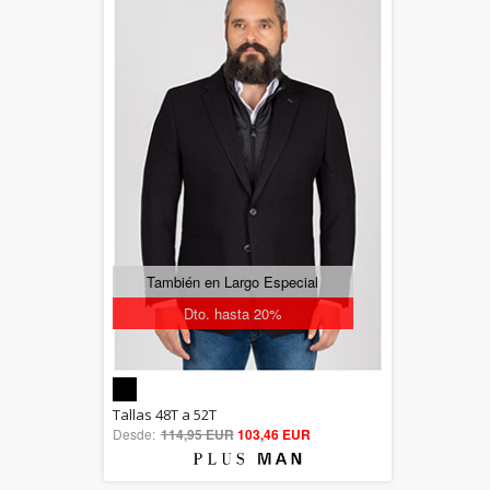
También en Largo Especial
Dto. hasta 20%
5.00
Tallas 48T a 52T
Desde:
114,95 EUR
out of 5
103,46 EUR