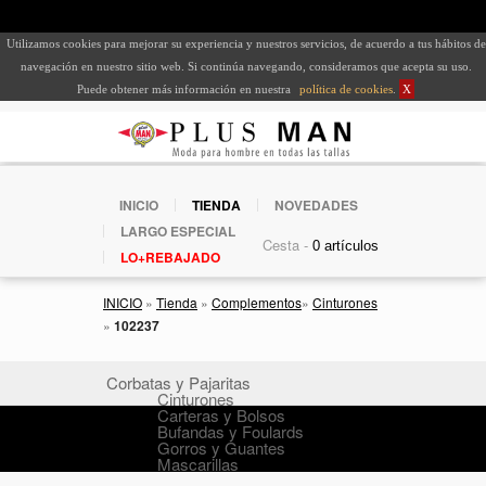
Utilizamos cookies para mejorar su experiencia y nuestros servicios, de acuerdo a tus hábitos de
navegación en nuestro sitio web. Si continúa navegando, consideramos que acepta su uso.
Puede obtener más información en nuestra
política de cookies
.
X
INICIO
TIENDA
NOVEDADES
LARGO ESPECIAL
Cesta -
LO+REBAJADO
INICIO
»
Tienda
»
Complementos
»
Cinturones
»
102237
Corbatas y Pajaritas
Cinturones
Carteras y Bolsos
Bufandas y Foulards
Gorros y Guantes
Mascarillas