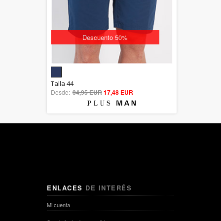
Descuento 50%
5.00
Talla 44
Desde:
34,95 EUR
out of 5
17,48 EUR
ENLACES
DE INTERÉS
Mi cuenta