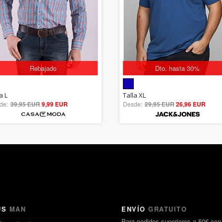
Rebajado
Dto. hasta 30%
5.00
5.00
a L
Talla XL
de:
39,95 EUR
out of 5
9,99 EUR
Desde:
29,95 EUR
out of 5
26,96 EUR
US
MAN
ENVÍO
GRATUITO
Para pedidos superiores a 50€ con