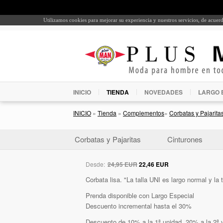
Utilizamos cookies para mejorar su experiencia y nuestros servicios, de acue
INICIO
TIENDA
NOVEDADES
LARGO 
INICIO
»
Tienda
»
Complementos
»
Corbatas y Pajarita
Corbatas y Pajaritas
Cinturones
Desde:
24,95 EUR
22,46 EUR
Corbata lisa. "La talla UNI es largo normal y la 
Prenda disponible con Largo Especial
Descuento incremental hasta el 30%
Descuento de 10% a la 1ª unidad, 20% a la 2ª y