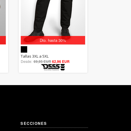
Dto. hasta 30%
5.00
Tallas 3XL a 5XL
Desde:
69,95 EUR
out of 5
62,96 EUR
SECCIONES