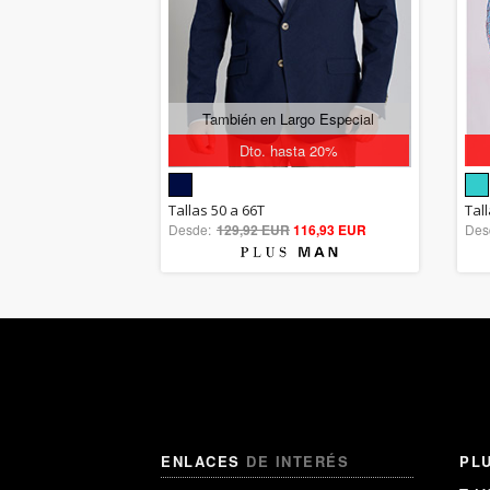
También en Largo Especial
Dto. hasta 20%
5.00
Tallas 50 a 66T
Tall
Desde:
129,92 EUR
out of 5
116,93 EUR
Des
ENLACES
DE INTERÉS
PL