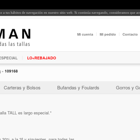
rdo a tus hábitos de navegación en nuestro sitio web. Si continúa navegando, consideramos que a
Mi cuenta
Mi pedido
Contacto
ESPECIAL
LO+REBAJADO
s
»
109168
Carteras y Bolsos
Bufandas y Foulards
Gorros y G
talla TALL es largo especial."
 30% a la 3ª y siguientes, para todas las