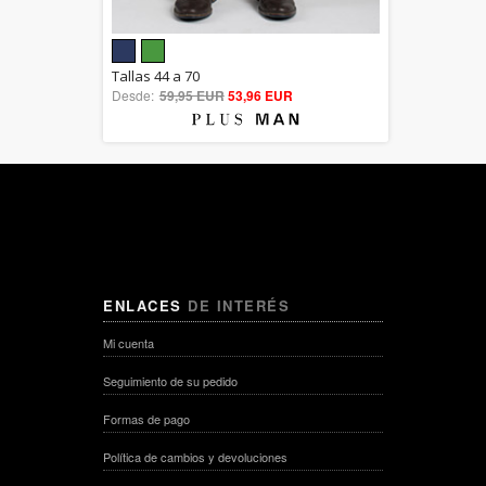
5.00
Tallas 44 a 70
Desde:
59,95 EUR
out of 5
53,96 EUR
ENLACES
DE INTERÉS
Mi cuenta
Seguimiento de su pedido
Formas de pago
Política de cambios y devoluciones