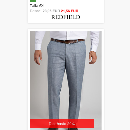
5.00
Talla 6XL
Desde:
23,95 EUR
out of 5
21,56 EUR
Dto. hasta 30%