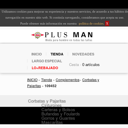
Utilizamos cookies para mejorar su experiencia y nuestros servicios, de acuerdo a tus hábitos de
navegación en nuestro sitio web. Si continúa navegando, consideramos que acepta su uso.
Puede obtener más información en nuestra
política de cookies
.
X
INICIO
TIENDA
NOVEDADES
LARGO ESPECIAL
Cesta -
LO+REBAJADO
INICIO
»
Tienda
»
Complementos
»
Corbatas y
Pajaritas
»
109452
Corbatas y Pajaritas
Cinturones
Carteras y Bolsos
Bufandas y Foulards
Gorros y Guantes
Mascarillas