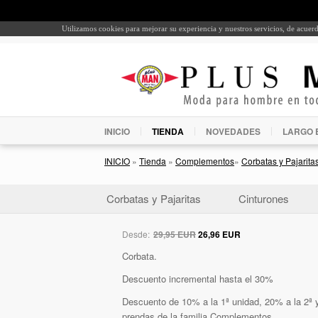
Utilizamos cookies para mejorar su experiencia y nuestros servicios, de acue
INICIO
TIENDA
NOVEDADES
LARGO 
INICIO
»
Tienda
»
Complementos
»
Corbatas y Pajarita
Corbatas y Pajaritas
Cinturones
Desde:
29,95 EUR
26,96 EUR
Corbata.
Descuento incremental hasta el 30%
Descuento de 10% a la 1ª unidad, 20% a la 2ª y
prendas de la familia Complementos.