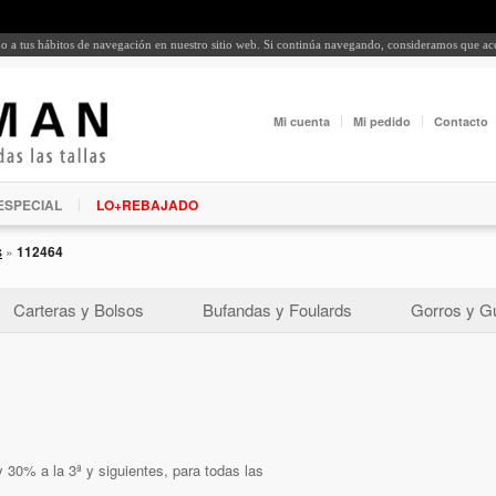
rdo a tus hábitos de navegación en nuestro sitio web. Si continúa navegando, consideramos que a
Mi cuenta
Mi pedido
Contacto
ESPECIAL
LO+REBAJADO
s
»
112464
Carteras y Bolsos
Bufandas y Foulards
Gorros y G
 30% a la 3ª y siguientes, para todas las