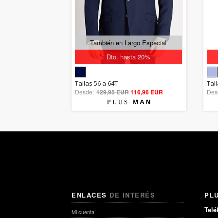
También en Largo Especial
Dto. hasta 20%
5.00
Tallas 56 a 64T
Tal
Desde:
129,95 EUR
out of 5
116,96 EUR
Des
ENLACES
DE INTERÉS
PL
Telé
Mi cuenta