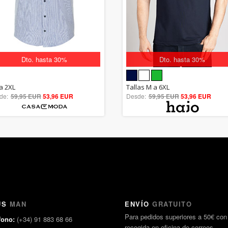
Dto. hasta 30%
Dto. hasta 30%
5.00
5.00
la 2XL
Tallas M a 6XL
de:
59,95 EUR
out of 5
53,96 EUR
Desde:
59,95 EUR
out of 5
53,96 EUR
US
MAN
ENVÍO
GRATUITO
Para pedidos superiores a 50€ con
fono:
(+34) 91 883 68 66
recogida en oficina de correos.