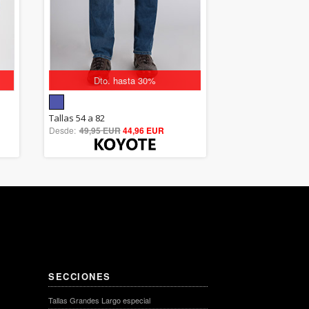
Dto. hasta 30%
5.00
Tallas 54 a 82
Desde:
49,95 EUR
out of 5
44,96 EUR
SECCIONES
Tallas Grandes Largo especial