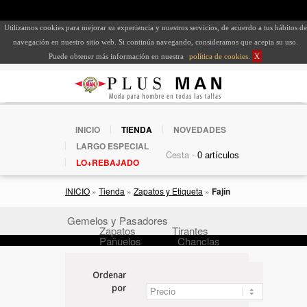
Utilizamos cookies para mejorar su experiencia y nuestros servicios, de acuerdo a tus hábitos de
navegación en nuestro sitio web. Si continúa navegando, consideramos que acepta su uso.
Puede obtener más información en nuestra
política de cookies
.
X
INICIO
TIENDA
NOVEDADES
LARGO ESPECIAL
Cesta -
LO+REBAJADO
INICIO
»
Tienda
»
Zapatos y Etiqueta
»
Fajín
Gemelos y Pasadores
Zapatos
Tirantes
Pañuelos
Chanclas
Ordenar
por