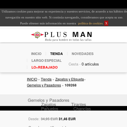
Utilizamos cookies para mejorar su experiencia y nuestros servicios, de acuerdo a tus hábitos de
navegación en nuestro sitio web. Si continúa navegando, consideramos que acepta su uso.
Puede obtener más información en nuestra
política de cookies
.
X
INICIO
TIENDA
NOVEDADES
LARGO ESPECIAL
Cesta -
LO+REBAJADO
INICIO
»
Tienda
»
Zapatos y Etiqueta
»
Gemelos y Pasadores
»
109268
Gemelos y Pasadores
Zapatos
Tirantes
Pañuelos
Chanclas
Desde:
34,95 EUR
31,46 EUR