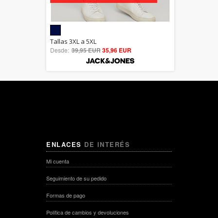
5.00
Tallas 3XL a 5XL
Desde:
39,95 EUR
out of 5
35,96 EUR
ENLACES
DE INTERÉS
Mi cuenta
Seguimiento de su pedido
Formas de pago
Política de cambios y devoluciones