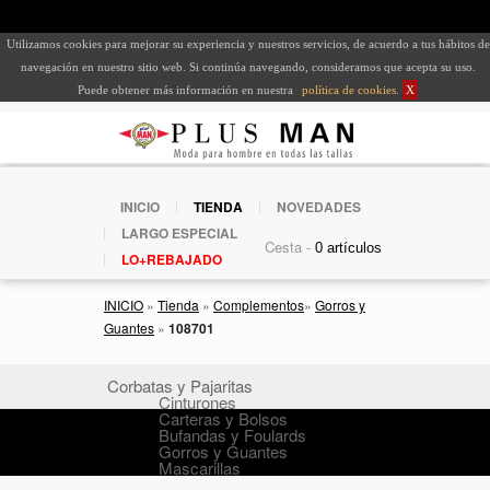
Utilizamos cookies para mejorar su experiencia y nuestros servicios, de acuerdo a tus hábitos de
navegación en nuestro sitio web. Si continúa navegando, consideramos que acepta su uso.
Puede obtener más información en nuestra
política de cookies
.
X
INICIO
TIENDA
NOVEDADES
LARGO ESPECIAL
Cesta -
LO+REBAJADO
INICIO
»
Tienda
»
Complementos
»
Gorros y
Guantes
»
108701
Corbatas y Pajaritas
Cinturones
Carteras y Bolsos
Bufandas y Foulards
Gorros y Guantes
Mascarillas