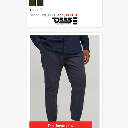
5.00
Talla LT
Desde:
23,95 EUR
out of 5
11,98 EUR
Dto. hasta 30%