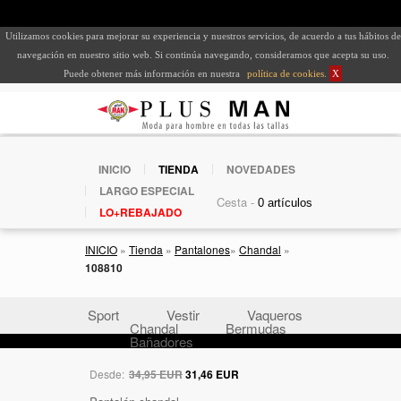
Utilizamos cookies para mejorar su experiencia y nuestros servicios, de acuerdo a tus hábitos de
navegación en nuestro sitio web. Si continúa navegando, consideramos que acepta su uso.
Puede obtener más información en nuestra
política de cookies
.
X
INICIO
TIENDA
NOVEDADES
LARGO ESPECIAL
Cesta -
LO+REBAJADO
INICIO
»
Tienda
»
Pantalones
»
Chandal
»
108810
Sport
Vestir
Vaqueros
Chandal
Bermudas
Bañadores
Desde:
34,95 EUR
31,46 EUR