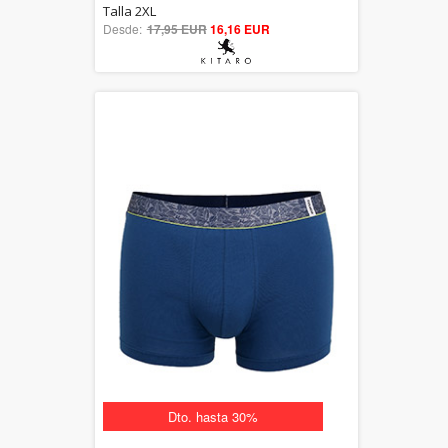
5.00
Talla 2XL
Desde:
17,95 EUR
out of 5
16,16 EUR
Dto. hasta 30%