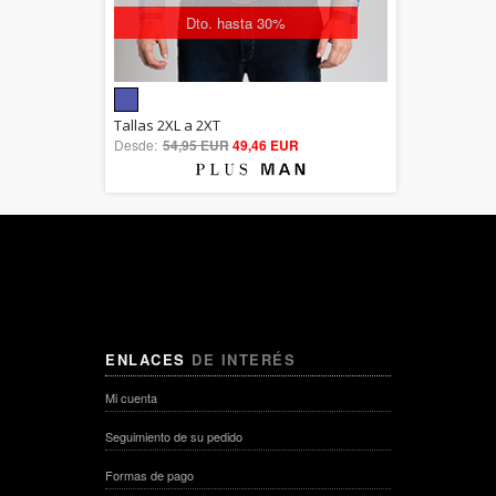
Dto. hasta 30%
5.00
Tallas 2XL a 2XT
Desde:
54,95 EUR
out of 5
49,46 EUR
ENLACES
DE INTERÉS
Mi cuenta
Seguimiento de su pedido
Formas de pago