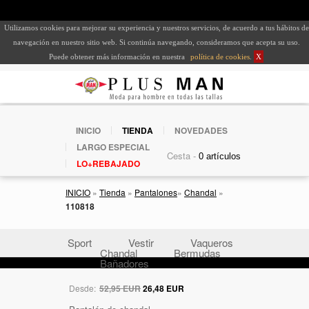
Utilizamos cookies para mejorar su experiencia y nuestros servicios, de acuerdo a tus hábitos de
navegación en nuestro sitio web. Si continúa navegando, consideramos que acepta su uso.
Puede obtener más información en nuestra
política de cookies
.
X
INICIO
TIENDA
NOVEDADES
LARGO ESPECIAL
Cesta -
LO+REBAJADO
INICIO
»
Tienda
»
Pantalones
»
Chandal
»
110818
Sport
Vestir
Vaqueros
Chandal
Bermudas
Bañadores
Desde:
52,95 EUR
26,48 EUR