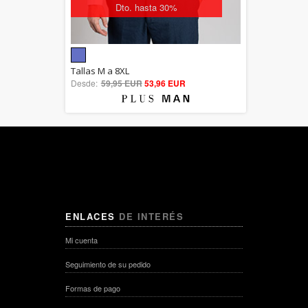
Dto. hasta 30%
5.00
Tallas M a 8XL
Desde:
59,95 EUR
out of 5
53,96 EUR
ENLACES
DE INTERÉS
Mi cuenta
Seguimiento de su pedido
Formas de pago