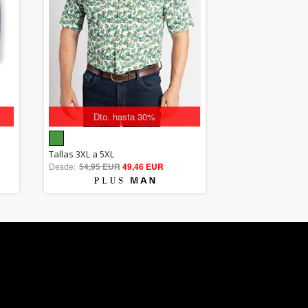
Dto. hasta 30%
5.00
Tallas 3XL a 5XL
Desde:
54,95 EUR
out of 5
49,46 EUR