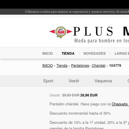
Utilizamos cookies para mejorar su experiencia y nuestros servicios, de acue
INICIO
TIENDA
NOVEDADES
LARGO 
INICIO
»
Tienda
»
Pantalones
»
Chandal
»
104779
Sport
Vestir
Vaqueros
Desde:
29,95 EUR
26,96 EUR
Pantalón chándal. Hace juego con la
Chaqueta
Descuento incremental hasta el 30%
Descuento de 10% a la 1ª unidad, 20% a la 2ª y
prendas de la familia Pantalones.