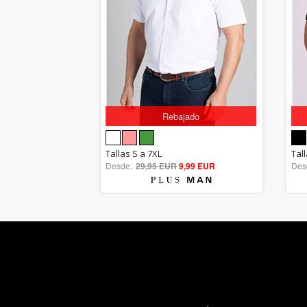
Rebajado
5.00
Tallas S a 7XL
Tall
Desde:
29,95 EUR
out of 5
9,99 EUR
Des