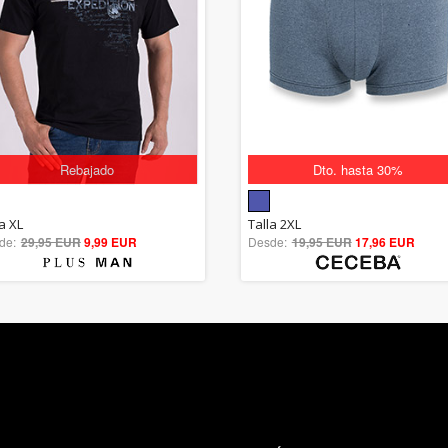
Rebajado
Dto. hasta 30%
5.00
5.00
a XL
Talla 2XL
de:
29,95 EUR
out of 5
9,99 EUR
Desde:
19,95 EUR
out of 5
17,96 EUR