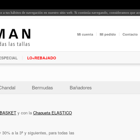
rdo a tus hábitos de navegación en nuestro sitio web. Si continúa navegando, consideramos que a
Mi cuenta
Mi pedido
Contacto
ESPECIAL
LO+REBAJADO
Chandal
Bermudas
Bañadores
 BASKET
y con la
Chaqueta ELASTICO
 30% a la 3ª y siguientes, para todas las