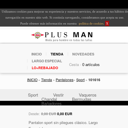
Utilizamos cookies para mejorar su experiencia y nuestros servicios, de acuerdo a tus hábitos de
navegación en nuestro sitio web. Si continúa navegando, consideramos que acepta su uso.
Puede obtener más información en nuestra
política de cookies
.
X
INICIO
TIENDA
NOVEDADES
LARGO ESPECIAL
Cesta -
LO+REBAJADO
INICIO
»
Tienda
»
Pantalones
»
Sport
»
101616
Sport
Vestir
Vaqueros
Chandal
Bermudas
Bañadores
Desde:
0,00 EUR
0,00 EUR
Pantalon sport sin pliegues clásico. Largo