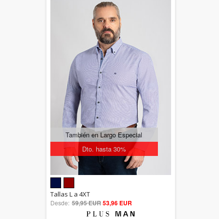
También en Largo Especial
Dto. hasta 30%
5.00
Tallas L a 4XT
Desde:
59,95 EUR
out of 5
53,96 EUR