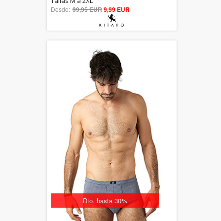
Tallas M a 2XL
Desde:
39,95 EUR
out of 5
9,99 EUR
Dto. hasta 30%