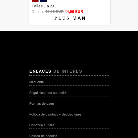
5.00
Tallas L a 2XL
Desde:
49,95 EUR
out of 5
44,96 EUR
ENLACES
DE INTERÉS
Mi cuenta
Seguimiento de su pedido
Formas de pago
Política de cambios y devoluciones
Conozca su talla
Política de cookies