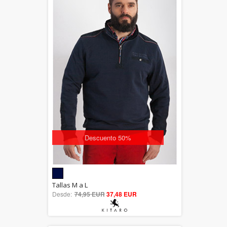
Descuento 50%
5.00
Tallas M a L
Desde:
74,95 EUR
out of 5
37,48 EUR