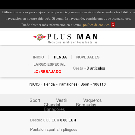
Utilizamos cookies para mejorar su experiencia y nuestros servicios, de acuerdo a tus hábitos de
navegación en nuestro sitio web. Si continúa navegando, consideramos que acepta su uso.
Puede obtener más información en nuestra
política de cookies
.
X
INICIO
TIENDA
NOVEDADES
LARGO ESPECIAL
Cesta -
LO+REBAJADO
INICIO
»
Tienda
»
Pantalones
»
Sport
»
106110
Sport
Vestir
Vaqueros
Chandal
Bermudas
Bañadores
Desde:
0,00 EUR
0,00 EUR
Pantalon sport sin pliegues