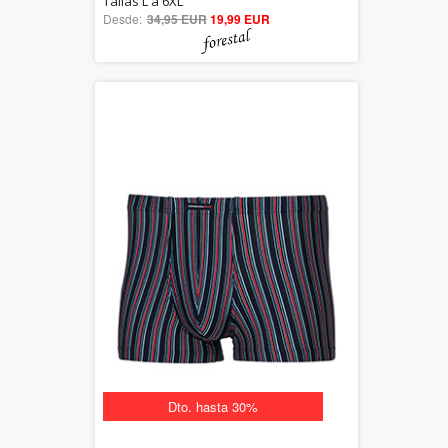
Tallas L a 6XL
Desde:
34,95 EUR
out of 5
19,99 EUR
Dto. hasta 30%