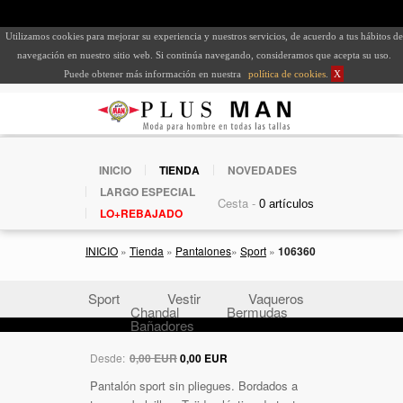
Utilizamos cookies para mejorar su experiencia y nuestros servicios, de acuerdo a tus hábitos de
navegación en nuestro sitio web. Si continúa navegando, consideramos que acepta su uso.
Puede obtener más información en nuestra
política de cookies
.
X
INICIO
TIENDA
NOVEDADES
LARGO ESPECIAL
Cesta -
LO+REBAJADO
INICIO
»
Tienda
»
Pantalones
»
Sport
»
106360
Sport
Vestir
Vaqueros
Chandal
Bermudas
Bañadores
Desde:
0,00 EUR
0,00 EUR
Pantalón sport sin pliegues. Bordados a