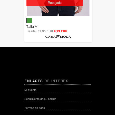
Rebajado
5.00
Talla M
Desde:
39,95 EUR
out of 5
9,99 EUR
ENLACES
DE INTERÉS
Mi cuenta
Seguimiento de su pedido
Formas de pago