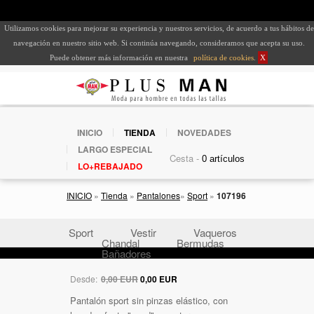
Utilizamos cookies para mejorar su experiencia y nuestros servicios, de acuerdo a tus hábitos de
navegación en nuestro sitio web. Si continúa navegando, consideramos que acepta su uso.
Puede obtener más información en nuestra
política de cookies
.
X
INICIO
TIENDA
NOVEDADES
LARGO ESPECIAL
Cesta -
LO+REBAJADO
INICIO
»
Tienda
»
Pantalones
»
Sport
»
107196
Sport
Vestir
Vaqueros
Chandal
Bermudas
Bañadores
Desde:
0,00 EUR
0,00 EUR
Pantalón sport sin pinzas elástico, con