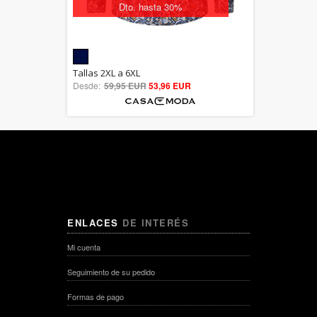
Dto. hasta 30%
5.00
Tallas 2XL a 6XL
Desde:
59,95 EUR
out of 5
53,96 EUR
ENLACES
DE INTERÉS
Mi cuenta
Seguimiento de su pedido
Formas de pago