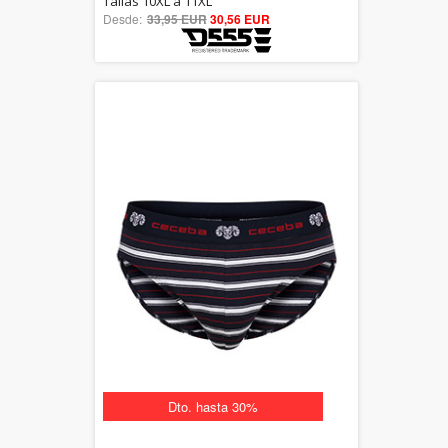
Tallas 10XL a 11XL
Desde:
33,95 EUR
out of 5
30,56 EUR
Dto. hasta 30%