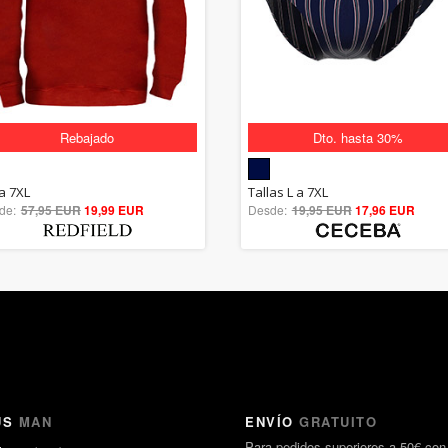
Rebajado
Dto. hasta 30%
5.00
5.00
la 7XL
Tallas L a 7XL
de:
57,95 EUR
out of 5
19,99 EUR
Desde:
19,95 EUR
out of 5
17,96 EUR
US
MAN
ENVÍO
GRATUITO
Para pedidos superiores a 50€ con