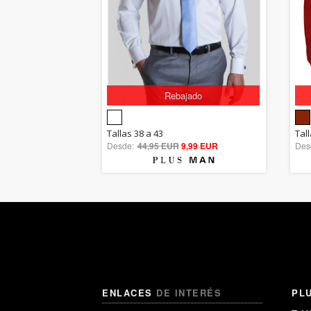
Rebajado
5.00
Tallas 38 a 43
Tal
Desde:
44,95 EUR
out of 5
9,99 EUR
Des
ENLACES
DE INTERÉS
PL