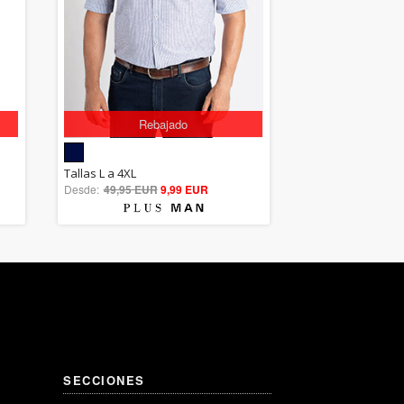
Rebajado
5.00
Tallas L a 4XL
Desde:
49,95 EUR
out of 5
9,99 EUR
SECCIONES