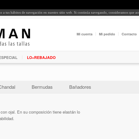
rdo a tus hábitos de navegación en nuestro sitio web. Si continúa navegando, consideramos que a
Mi cuenta
Mi pedido
Contacto
ESPECIAL
LO+REBAJADO
Chandal
Bermudas
Bañadores
o con ojal. En su composición tiene elastán lo
abilidad.