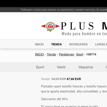
Utilizamos cookies para mejorar su experiencia y nuestros servicios, de acue
INICIO
TIENDA
NOVEDADES
LARGO 
INICIO
»
Tienda
»
Pantalones
»
Sport
»
108714
Sport
Vestir
Vaqueros
Desde:
94,95 EUR
47,48 EUR
Pantalón sport bolsillo francés y bolsillo traser
que le aporta elasticidad, alta comodidad, y dur
Descuento del 50%
El precio final se muestra al elegir la talla.