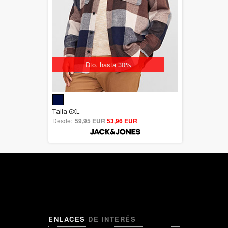
Dto. hasta 30%
5.00
Talla 6XL
Desde:
59,95 EUR
out of 5
53,96 EUR
ENLACES
DE INTERÉS