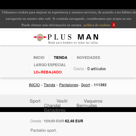
Utilizamos cookies para mejorar su experiencia y nuestros servicios, de acuerdo a tus hábitos de
navegación en nuestro sitio web. Si continúa navegando, consideramos que acepta su uso.
Puede obtener más información en nuestra
política de cookies
.
X
INICIO
TIENDA
NOVEDADES
LARGO ESPECIAL
Cesta -
LO+REBAJADO
INICIO
»
Tienda
»
Pantalones
»
Sport
»
111392
Sport
Vestir
Vaqueros
Chandal
Bermudas
Bañadores
Desde:
124,95 EUR
62,48 EUR
Pantalón sport.