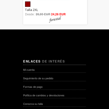
5.00
Talla 2XL
Desde:
26,95 EUR
out of 5
24,26 EUR
ENLACES
DE INTERÉS
Mi cuenta
Seguimiento de su pedido
Formas de pago
Política de cambios y devoluciones
Conozca su talla