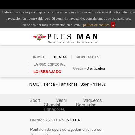
Utilizamos cookies para mejorar su experiencia y nuestros servicios, de acuerdo a tus hábitos de
navegación en nuestro sitio web. Si continúa navegando, consideramos que acepta su uso.
Puede obtener más información en nuestra
política de cookies
.
X
INICIO
TIENDA
NOVEDADES
LARGO ESPECIAL
Cesta -
LO+REBAJADO
INICIO
»
Tienda
»
Pantalones
»
Sport
»
111402
Sport
Vestir
Vaqueros
Chandal
Bermudas
Bañadores
Desde:
39,95 EUR
35,96 EUR
Pantalón de sport de algodón elástico con