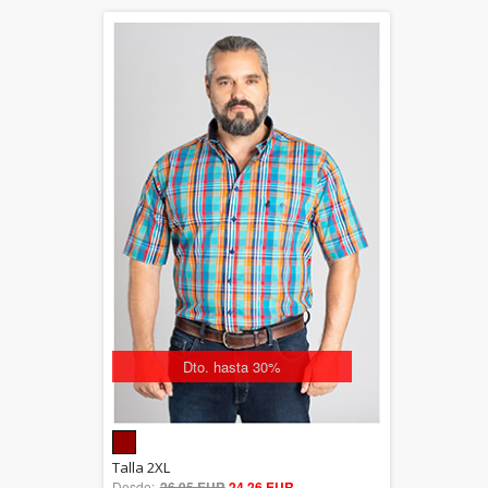
Dto. hasta 30%
5.00
Talla 2XL
Desde:
26,95 EUR
out of 5
24,26 EUR