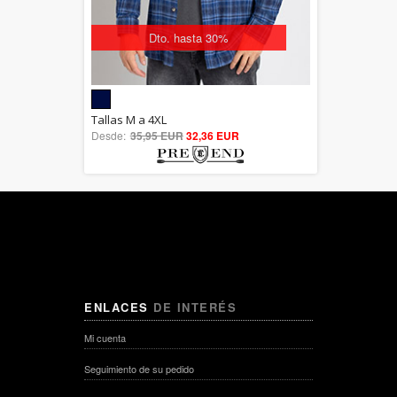
Dto. hasta 30%
5.00
Tallas M a 4XL
Desde:
35,95 EUR
out of 5
32,36 EUR
ENLACES
DE INTERÉS
Mi cuenta
Seguimiento de su pedido