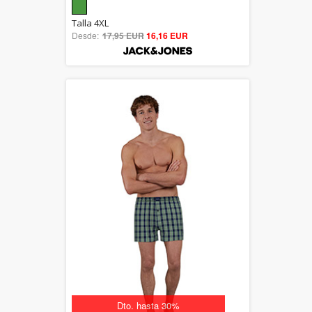
5.00
Talla 4XL
Desde:
17,95 EUR
out of 5
16,16 EUR
Dto. hasta 30%