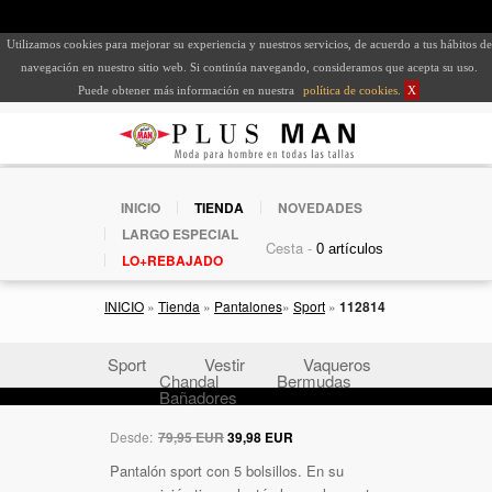
Utilizamos cookies para mejorar su experiencia y nuestros servicios, de acuerdo a tus hábitos de
navegación en nuestro sitio web. Si continúa navegando, consideramos que acepta su uso.
Puede obtener más información en nuestra
política de cookies
.
X
INICIO
TIENDA
NOVEDADES
LARGO ESPECIAL
Cesta -
LO+REBAJADO
INICIO
»
Tienda
»
Pantalones
»
Sport
»
112814
Sport
Vestir
Vaqueros
Chandal
Bermudas
Bañadores
Desde:
79,95 EUR
39,98 EUR
Pantalón sport con 5 bolsillos. En su