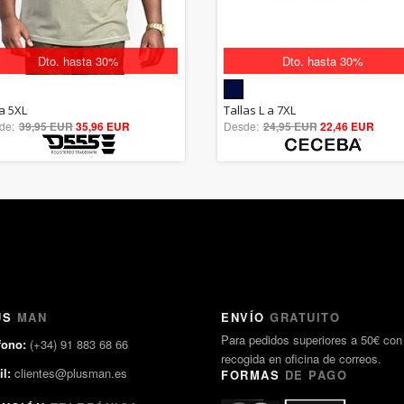
Dto. hasta 30%
Dto. hasta 30%
5.00
5.00
la 5XL
Tallas L a 7XL
de:
39,95 EUR
out of 5
35,96 EUR
Desde:
24,95 EUR
out of 5
22,46 EUR
US
MAN
ENVÍO
GRATUITO
Para pedidos superiores a 50€ con
fono:
(+34) 91 883 68 66
recogida en oficina de correos.
l:
clientes@plusman.es
FORMAS
DE PAGO