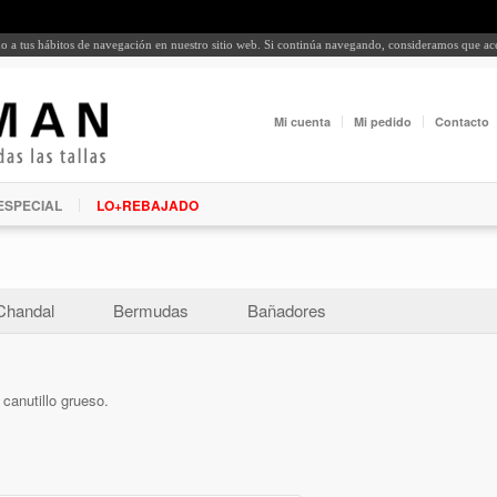
rdo a tus hábitos de navegación en nuestro sitio web. Si continúa navegando, consideramos que a
Mi cuenta
Mi pedido
Contacto
ESPECIAL
LO+REBAJADO
Chandal
Bermudas
Bañadores
canutillo grueso.