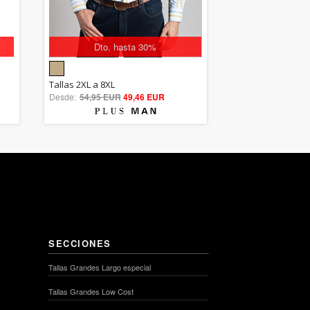
Dto. hasta 30%
5.00
Tallas 2XL a 8XL
Desde:
54,95 EUR
out of 5
49,46 EUR
SECCIONES
Tallas Grandes Largo especial
Tallas Grandes Low Cost