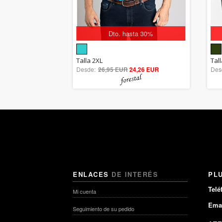
Dto. hasta 30%
5.00
Talla 2XL
Tal
Desde:
26,95 EUR
out of 5
24,26 EUR
Des
ENLACES
DE INTERÉS
PL
Telé
Mi cuenta
Emai
Seguimiento de su pedido