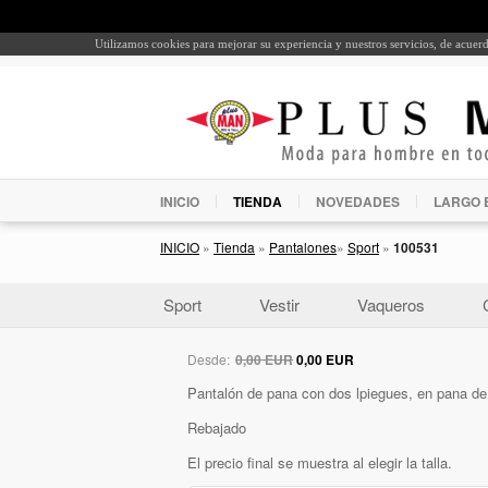
Utilizamos cookies para mejorar su experiencia y nuestros servicios, de acue
INICIO
TIENDA
NOVEDADES
LARGO 
INICIO
»
Tienda
»
Pantalones
»
Sport
»
100531
Sport
Vestir
Vaqueros
Desde:
0,00 EUR
0,00 EUR
Pantalón de pana con dos lpiegues, en pana de 
Rebajado
El precio final se muestra al elegir la talla.