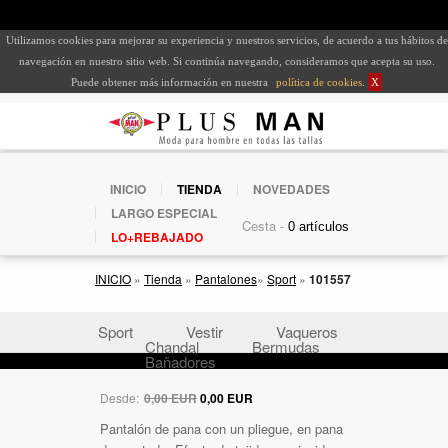
Utilizamos cookies para mejorar su experiencia y nuestros servicios, de acuerdo a tus hábitos de
navegación en nuestro sitio web. Si continúa navegando, consideramos que acepta su uso.
Puede obtener más información en nuestra
política de cookies
.
X
INICIO
TIENDA
NOVEDADES
LARGO ESPECIAL
Cesta -
LO+REBAJADO
INICIO
»
Tienda
»
Pantalones
»
Sport
»
101557
Sport
Vestir
Vaqueros
Chandal
Bermudas
Bañadores
Desde:
0,00 EUR
0,00 EUR
Pantalón de pana con un pliegue, en pana