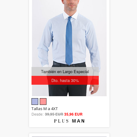
También en Largo Especial
Dto. hasta 30%
5.00
Tallas M a 4XT
Desde:
39,95 EUR
out of 5
35,96 EUR