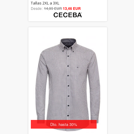
5.00
Tallas 2XL a 3XL
Desde:
14,95 EUR
out of 5
13,46 EUR
Dto. hasta 30%