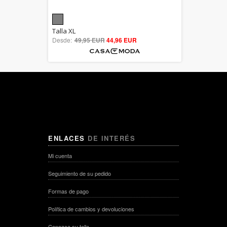
5.00
Talla XL
Desde:
49,95 EUR
out of 5
44,96 EUR
ENLACES
DE INTERÉS
Mi cuenta
Seguimiento de su pedido
Formas de pago
Política de cambios y devoluciones
Conozca su talla