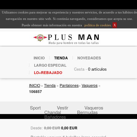
Utilizamos cookies para mejorar su experiencia y nuestros servicios, de acuerdo a tus hábitos de
navegación en nuestro sitio web. Si continúa navegando, consideramos que acepta su uso.
Puede obtener más información en nuestra
política de cookies
.
X
INICIO
TIENDA
NOVEDADES
LARGO ESPECIAL
Cesta -
LO+REBAJADO
INICIO
»
Tienda
»
Pantalones
»
Vaqueros
»
106857
Sport
Vestir
Vaqueros
Chandal
Bermudas
Bañadores
Desde:
0,00 EUR
0,00 EUR