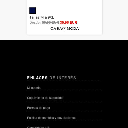
5.00
Tallas M a 9XL
Desde:
39,95 EUR
out of 5
35,96 EUR
ENLACES
DE INTERÉS
Mi cuenta
Seguimiento de su pedido
Formas de pago
Política de cambios y devoluciones
Conozca su talla