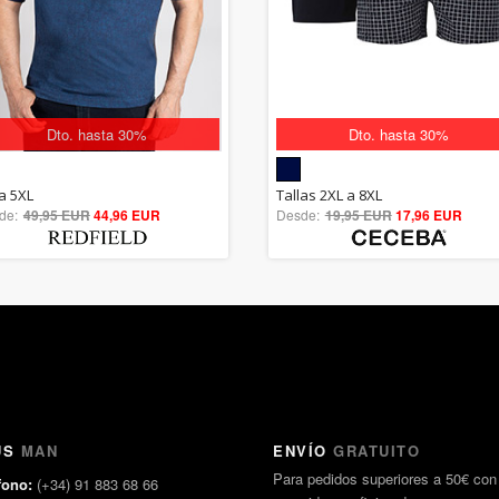
Dto. hasta 30%
Dto. hasta 30%
5.00
5.00
la 5XL
Tallas 2XL a 8XL
de:
49,95 EUR
out of 5
44,96 EUR
Desde:
19,95 EUR
out of 5
17,96 EUR
US
MAN
ENVÍO
GRATUITO
Para pedidos superiores a 50€ con
fono:
(+34) 91 883 68 66