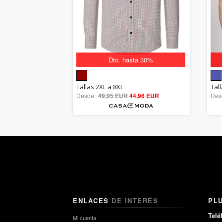
Dto. hasta 30%
5.00
Tallas 2XL a 8XL
Tal
Desde:
49,95 EUR
out of 5
44,96 EUR
Des
ENLACES
DE INTERÉS
PL
Telé
Mi cuenta