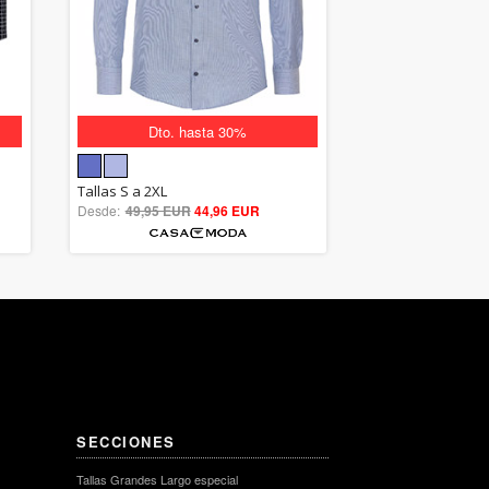
Dto. hasta 30%
5.00
Tallas S a 2XL
Desde:
49,95 EUR
out of 5
44,96 EUR
SECCIONES
Tallas Grandes Largo especial