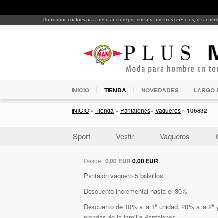
Utilizamos cookies para mejorar su experiencia y nuestros servicios, de acue
INICIO
TIENDA
NOVEDADES
LARGO 
INICIO
»
Tienda
»
Pantalones
»
Vaqueros
»
106832
Sport
Vestir
Vaqueros
Desde:
0,00 EUR
0,00 EUR
Pantalón vaquero 5 bolsillos.
Descuento incremental hasta el 30%
Descuento de 10% a la 1ª unidad, 20% a la 2ª y
prendas de la familia Pantalones.