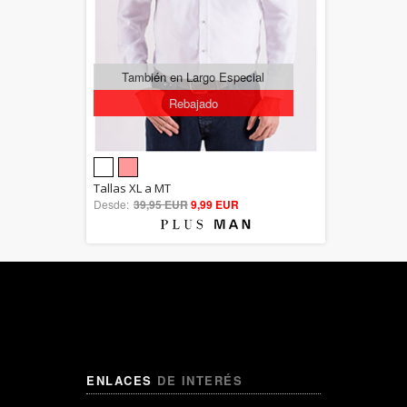
También en Largo Especial
Rebajado
5.00
Tallas XL a MT
Desde:
39,95 EUR
out of 5
9,99 EUR
ENLACES
DE INTERÉS