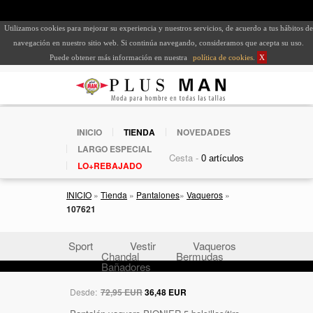
Utilizamos cookies para mejorar su experiencia y nuestros servicios, de acuerdo a tus hábitos de
navegación en nuestro sitio web. Si continúa navegando, consideramos que acepta su uso.
Puede obtener más información en nuestra
política de cookies
.
X
INICIO
TIENDA
NOVEDADES
LARGO ESPECIAL
Cesta -
LO+REBAJADO
INICIO
»
Tienda
»
Pantalones
»
Vaqueros
»
107621
Sport
Vestir
Vaqueros
Chandal
Bermudas
Bañadores
Desde:
72,95 EUR
36,48 EUR