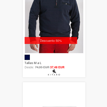
Descuento 50%
5.00
Tallas M a L
Desde:
74,95 EUR
out of 5
37,48 EUR