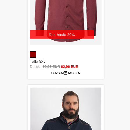
Dto. hasta 30%
5.00
Talla 8XL
Desde:
69,95 EUR
out of 5
62,96 EUR