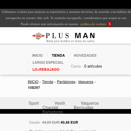
Utilizamos cookies para mejorar su experiencia y nuestros servicios, de acuerdo a tus hábitos de
navegación en nuestro sitio web. Si continúa navegando, consideramos que acepta su uso.
Puede obtener más información en nuestra
política de cookies
.
X
INICIO
TIENDA
NOVEDADES
LARGO ESPECIAL
Cesta -
LO+REBAJADO
INICIO
»
Tienda
»
Pantalones
»
Vaqueros
»
108297
Sport
Vestir
Vaqueros
Chandal
Bermudas
Bañadores
Desde:
44,95 EUR
40,46 EUR