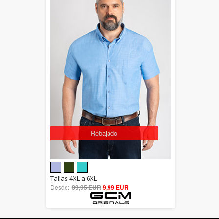
Rebajado
5.00
Tallas 4XL a 6XL
Desde:
39,95 EUR
out of 5
9,99 EUR