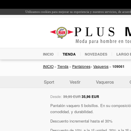
Utilizamos cookies para mejorar su experiencia y nuestros servicios, de acue
INICIO
TIENDA
NOVEDADES
LARGO 
INICIO
»
Tienda
»
Pantalones
»
Vaqueros
»
109061
Sport
Vestir
Vaqueros
Desde:
39,95 EUR
35,96 EUR
Pantalón vaquero 5 bolsillos. En su composición 
comodidad, y durabilidad.
Descuento incremental hasta el 30%
Descuento de 10% a la 1ª unidad, 20% a la 2ª y