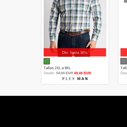
Dto. hasta 30%
5.00
Tallas 2XL a 8XL
Tal
Desde:
54,95 EUR
out of 5
49,46 EUR
Des