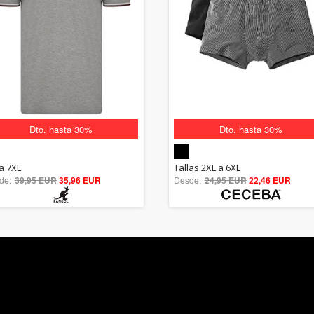
Dto. hasta 30%
Dto. hasta 30%
5.00
5.00
la 7XL
Tallas 2XL a 6XL
de:
39,95 EUR
out of 5
35,96 EUR
Desde:
24,95 EUR
out of 5
22,46 EUR