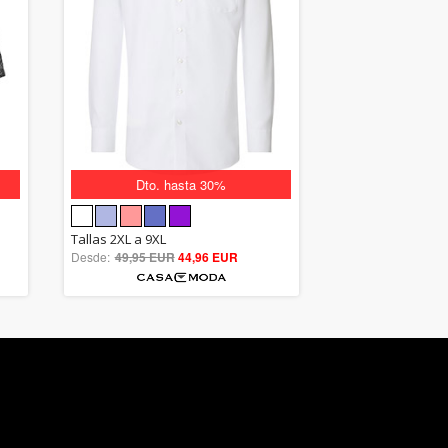
Dto. hasta 30%
5.00
Tallas 2XL a 9XL
Desde:
49,95 EUR
out of 5
44,96 EUR