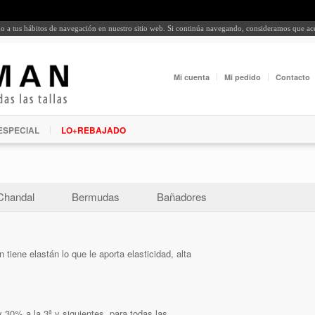
rdo a tus hábitos de navegación en nuestro sitio web. Si continúa navegando, consideramos que a
Mi cuenta
Mi pedido
Contacto
ESPECIAL
LO+REBAJADO
Chandal
Bermudas
Bañadores
tiene elastán lo que le aporta elasticidad, alta
 30% a la 3ª y siguientes, para todas las