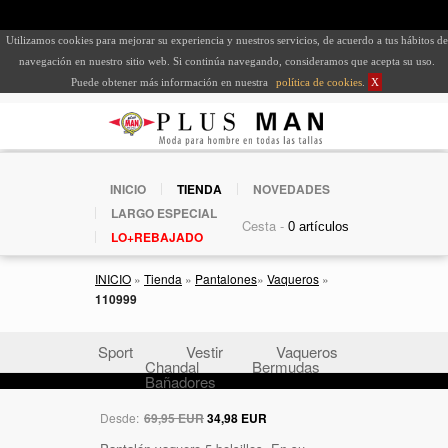
Utilizamos cookies para mejorar su experiencia y nuestros servicios, de acuerdo a tus hábitos de
navegación en nuestro sitio web. Si continúa navegando, consideramos que acepta su uso.
Puede obtener más información en nuestra
política de cookies
.
X
INICIO
TIENDA
NOVEDADES
LARGO ESPECIAL
Cesta -
LO+REBAJADO
INICIO
»
Tienda
»
Pantalones
»
Vaqueros
»
110999
Sport
Vestir
Vaqueros
Chandal
Bermudas
Bañadores
Desde:
69,95 EUR
34,98 EUR