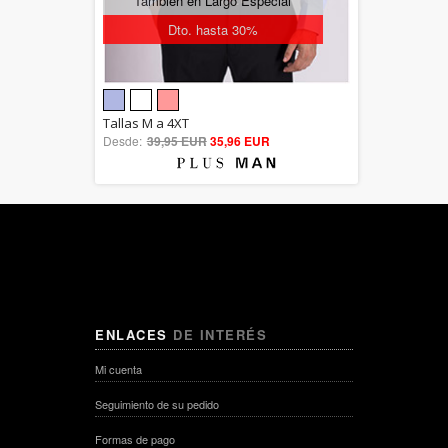
También en Largo Especial
Dto. hasta 30%
5.00
Tallas M a 4XT
Desde:
39,95 EUR
out of 5
35,96 EUR
ENLACES
DE INTERÉS
Mi cuenta
Seguimiento de su pedido
Formas de pago