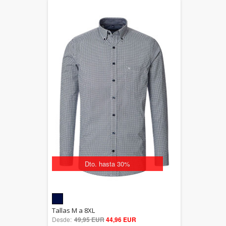
Dto. hasta 30%
5.00
Tallas M a 8XL
Desde:
49,95 EUR
out of 5
44,96 EUR