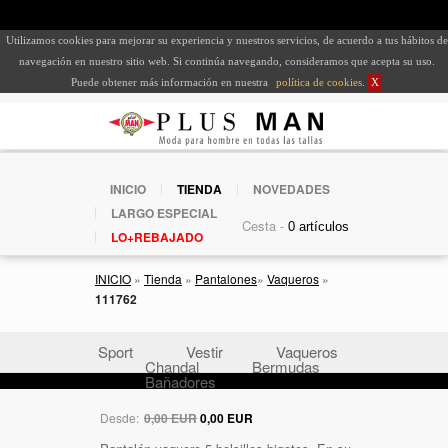
Utilizamos cookies para mejorar su experiencia y nuestros servicios, de acuerdo a tus hábitos de
navegación en nuestro sitio web. Si continúa navegando, consideramos que acepta su uso.
Puede obtener más información en nuestra
política de cookies
.
X
INICIO
TIENDA
NOVEDADES
LARGO ESPECIAL
Cesta -
LO+REBAJADO
INICIO
»
Tienda
»
Pantalones
»
Vaqueros
»
111762
Sport
Vestir
Vaqueros
Chandal
Bermudas
Bañadores
Desde:
0,00 EUR
0,00 EUR