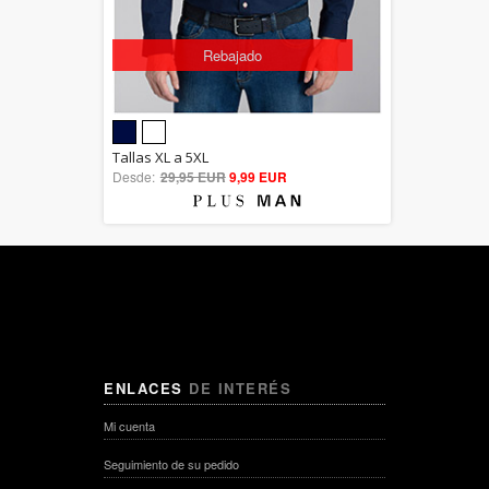
Rebajado
5.00
Tallas XL a 5XL
Desde:
29,95 EUR
out of 5
9,99 EUR
ENLACES
DE INTERÉS
Mi cuenta
Seguimiento de su pedido