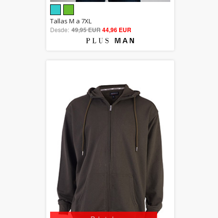
5.00
Tallas M a 7XL
Desde:
49,95 EUR
out of 5
44,96 EUR