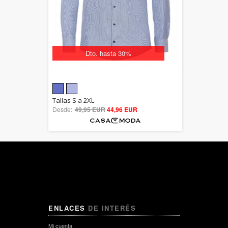
Dto. hasta 30%
5.00
Tallas S a 2XL
Desde:
49,95 EUR
out of 5
44,96 EUR
ENLACES
DE INTERÉS
Mi cuenta