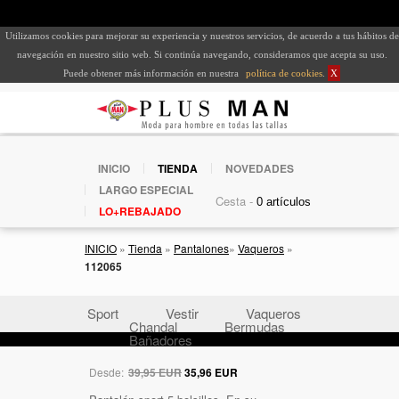
Utilizamos cookies para mejorar su experiencia y nuestros servicios, de acuerdo a tus hábitos de
navegación en nuestro sitio web. Si continúa navegando, consideramos que acepta su uso.
Puede obtener más información en nuestra
política de cookies
.
X
INICIO
TIENDA
NOVEDADES
LARGO ESPECIAL
Cesta -
LO+REBAJADO
INICIO
»
Tienda
»
Pantalones
»
Vaqueros
»
112065
Sport
Vestir
Vaqueros
Chandal
Bermudas
Bañadores
Desde:
39,95 EUR
35,96 EUR