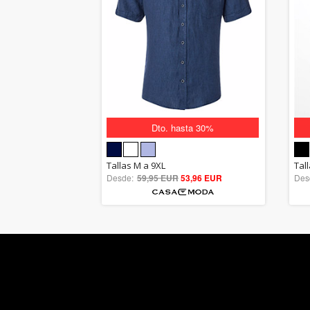
Dto. hasta 30%
5.00
Tallas M a 9XL
Tal
Desde:
59,95 EUR
out of 5
53,96 EUR
Des