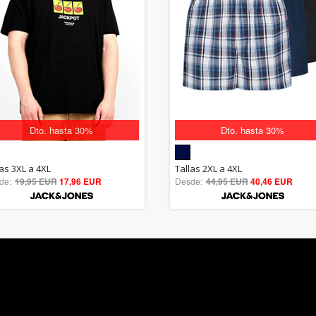
Dto. hasta 30%
Dto. hasta 30%
5.00
5.00
las 3XL a 4XL
Tallas 2XL a 4XL
de:
19,95 EUR
out of 5
17,96 EUR
Desde:
44,95 EUR
out of 5
40,46 EUR