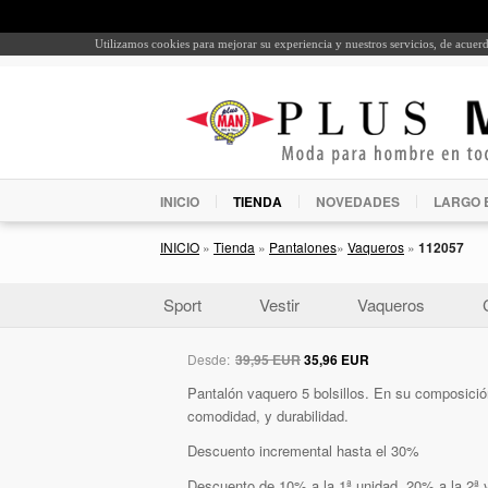
Utilizamos cookies para mejorar su experiencia y nuestros servicios, de acue
INICIO
TIENDA
NOVEDADES
LARGO 
INICIO
»
Tienda
»
Pantalones
»
Vaqueros
»
112057
Sport
Vestir
Vaqueros
Desde:
39,95 EUR
35,96 EUR
Pantalón vaquero 5 bolsillos. En su composición 
comodidad, y durabilidad.
Descuento incremental hasta el 30%
Descuento de 10% a la 1ª unidad, 20% a la 2ª y