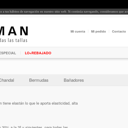
rdo a tus hábitos de navegación en nuestro sitio web. Si continúa navegando, consideramos que a
Mi cuenta
Mi pedido
Contacto
ESPECIAL
LO+REBAJADO
Chandal
Bermudas
Bañadores
tiene elastán lo que le aporta elasticidad, alta
 30% a la 3ª y siguientes, para todas las