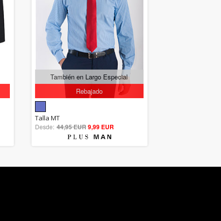
También en Largo Especial
Rebajado
5.00
Talla MT
Desde:
44,95 EUR
out of 5
9,99 EUR